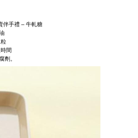
伴手禮 – 牛軋糖
油
仁粒
及時間
腐劑。