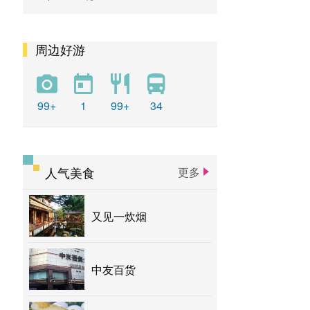
周边好游
99+
1
99+
34
人气美食
更多
又见一炊烟
中友百货