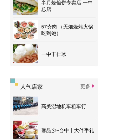
半月烧馅饼专卖店-一中
总店
57夯肉 （无烟烧烤火锅
吃到饱）
一中丰仁冰
人气店家
更多
高美湿地机车租车行
馨品乡~台中十大伴手礼