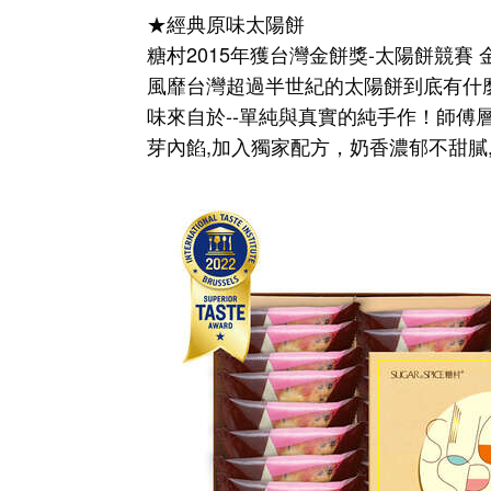
★經典原味太陽餅
糖村2015年獲台灣金餅獎-太陽餅競賽 
風靡台灣超過半世紀的太陽餅到底有什
味來自於--單純與真實的純手作！師傅
芽內餡,加入獨家配方，奶香濃郁不甜膩