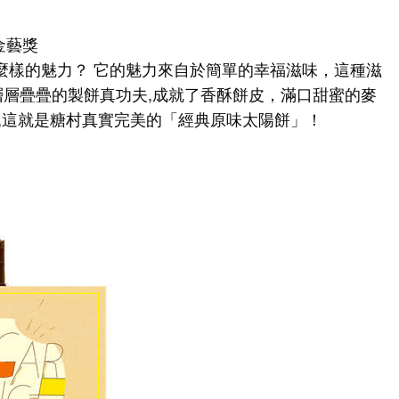
金藝獎
麼樣的魅力？ 它的魅力來自於簡單的幸福滋味，這種滋
層層疊疊的製餅真功夫,成就了香酥餅皮，滿口甜蜜的麥
,這就是糖村真實完美的「經典原味太陽餅」！