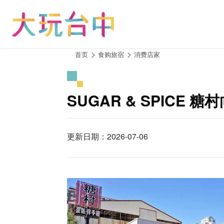
跳
到
主
要
内
:::
首页
食购旅宿
消费店家
容
区
块
SUGAR & SPICE 糖
更新日期：2026-07-06