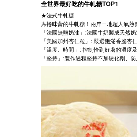
全世界最好吃的牛軋糖TOP1
★法式牛軋糖
席捲味蕾的牛軋糖！兩岸三地超人氣熱賣
「法國無鹽奶油」:法國牛奶製成天然奶
「美國加州杏仁粒」: 嚴選飽滿香脆杏
「溫度、時間」: 控制恰到好處的溫度
「堅持」:製作過程堅持不加硬化劑、防