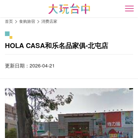
跳
到
开
主
首页
食购旅宿
消费店家
要
内
容
HOLA CASA和乐名品家俱-北屯店
区
块
更新日期：2026-04-21