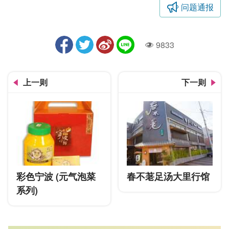
问题通报
9833
人气
上一则
下一则
彩色宁波 (元气泡菜
春不荖足汤大里行馆
系列)