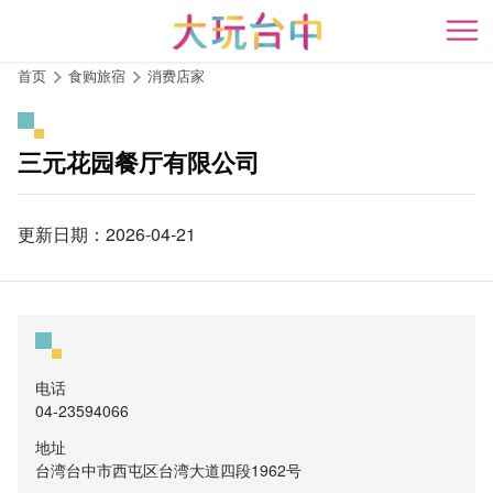
跳
到
开
主
首页
食购旅宿
消费店家
要
内
容
三元花园餐厅有限公司
区
块
更新日期：2026-04-21
电话
04-23594066
地址
台湾台中市西屯区台湾大道四段1962号