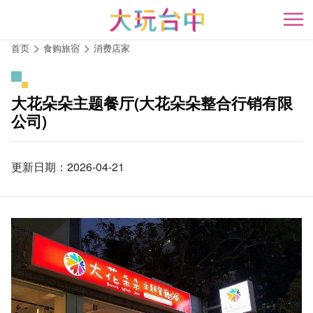
跳
到
开
主
首页
食购旅宿
消费店家
要
内
容
大花朵朵主题餐厅(大花朵朵整合行销有限
区
公司)
块
更新日期：2026-04-21