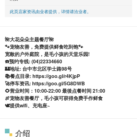
此页店家资讯由业者提供，详情请洽业者。
🌺大花朵朵主题餐厅🌺
🐾宠物友善，免费提供鲜食吃到饱🐾
宽敞的户外庭院，是毛小孩的天堂乐园!
☎️预约专线: (04)22334660
🏰地址: 台中市北区学士路98号
📚餐点目录: https://goo.gl/r4KjpP
🚀停车资讯: https://goo.gl/5G8DWB
🌻营业时间：10:00-22:00 最後点餐时间 21:00
🍖宠物友善餐厅，毛小孩可获得免费手作鲜食
🕊提供wifi、充电座~
介绍