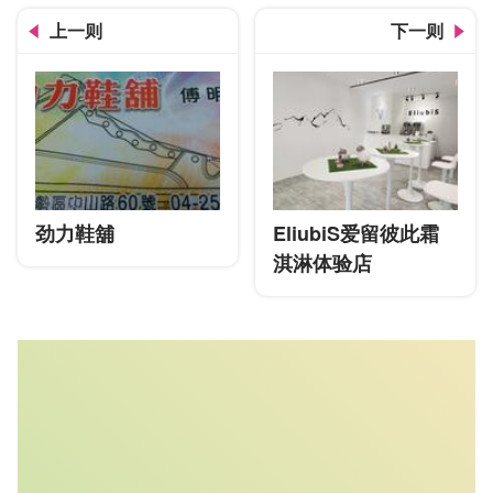
上一则
下一则
劲力鞋舖
EliubiS爱留彼此霜
淇淋体验店