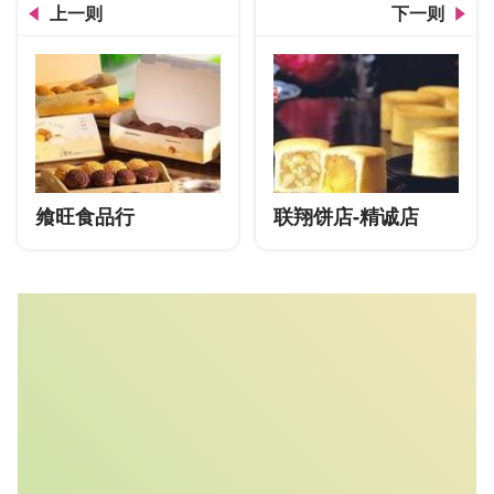
上一则
下一则
飨旺食品行
联翔饼店-精诚店