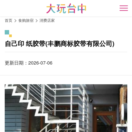
跳
到
开
主
首页
食购旅宿
消费店家
要
内
容
自己印 纸胶带(丰鹏商标胶带有限公司)
区
块
更新日期：2026-07-06