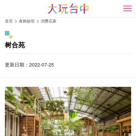
跳
到
开
主
首页
食购旅宿
消费店家
要
内
容
树合苑
区
块
更新日期：2022-07-25