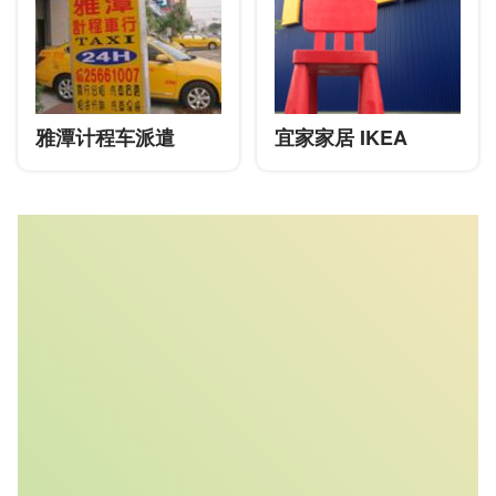
雅潭计程车派遣
宜家家居 IKEA