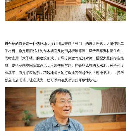
树合苑的前身是一处钓虾场，设计团队秉持「朴门」的设计理念，大量使用二
手材料，像是用旧栈板制作木墙面及使用货柜屋等等，赋予废弃资材新生命，
同时应用「太子楼」的建筑形式，引导冷热空气充分对流，搭配大量的绿色植
栽，使得室内空间清凉通风，不需使用空调。钓虾场原有的大水池，树合苑没
有填平，而是顺应地形，巧妙地将水池打造成高低起伏的「树池书坡」，摆放
独立书店书籍，让它成为一处可以阅读及演讲的开放性场域。