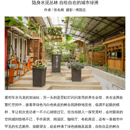
隐身水泥丛林 自给自在的城市绿洲
作者 / 张名榕 摄影 / 傅国志
紧邻车水马龙的加油站，另一头则是霓虹灯闪闪发亮的养生会馆，夹在这两处
繁忙空间中，披着草绿色与白色铁皮的树合苑静静地安坐，低调不起眼的模
样，常让初次造访者一不小心就错过它。但当你踏入一探究竟时，会对眼前的
空间感到惊艳不已，手作厨房、阅读区、咖啡厅、有机商店，还有一座都市中
罕见的生态厕所。放眼望去，处处种满了绿色植物及蔬菜，自给自足的树合