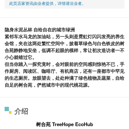
此页店家资讯由业者提供，详情请洽业者。
隐身水泥丛林 自给自在的城市绿洲
紧邻车水马龙的加油站，另一头则是霓虹灯闪闪发亮的养生
会馆，夹在这两处繁忙空间中，披着草绿色与白色铁皮的树
合苑静静地安坐，低调不起眼的模样，常让初次造访者一不
小心就错过它。
但当你踏入一探究竟时，会对眼前的空间感到惊艳不已，手
作厨房、阅读区、咖啡厅、有机商店，还有一座都市中罕见
的生态厕所。放眼望去，处处种满了绿色植物及蔬菜，自给
自足的树合苑，俨然城市中的现代桃花源。
介绍
树合苑 TreeHope EcoHub