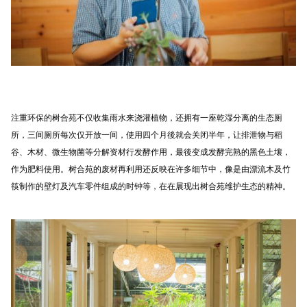
注重环保的树合苑不仅收集雨水来浇灌植物，还拥有一座乾湿分离的生态厕
所，三间厕所每次仅开放一间，使用四个月後就会关闭半年，让排泄物与稻
谷、木材、微生物菌等分解资材行发酵作用，最後变成发酵完熟的黑色土壤，
作为肥料使用。树合苑的废材再利用还反映在许多细节中，像是由漂流木及竹
筷制作的壁灯及汽车零件组成的时钟等，在在展现出树合苑维护生态的精神。