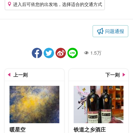
进入后可依您的出发地，选择适合的交通方式
问题通报
1.5万
人气
上一则
下一则
暖星空
铁道之乡酒庄