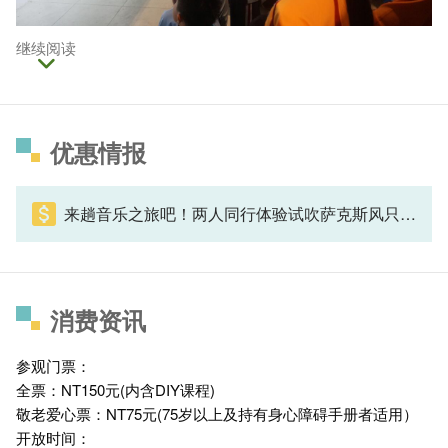
继续阅读
优惠情报
来趟音乐之旅吧！两人同行体验试吹萨克斯风只要$200
消费资讯
参观门票：
全票：NT150元(内含DIY课程)
敬老爱心票：NT75元(75岁以上及持有身心障碍手册者适用）
开放时间：