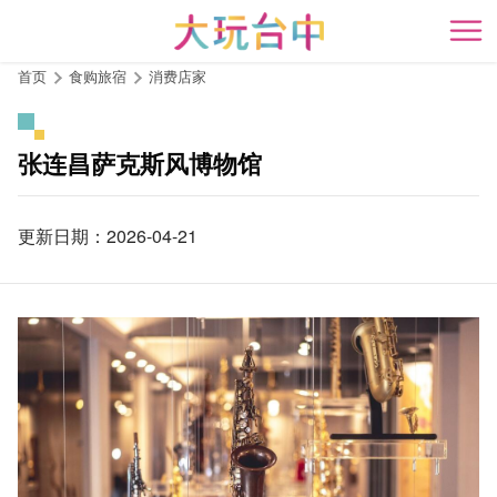
跳
到
开
主
首页
食购旅宿
消费店家
要
内
容
张连昌萨克斯风博物馆
区
块
更新日期：2026-04-21