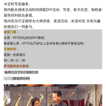
＠定时导览服务。
馆内配合团体活动时间搭配DIY活动、导览、影片欣赏、制程参
观等排列组合参观。
馆内音乐厅定期举办大师讲座、表演活动，欢迎对音 乐有兴趣
的朋友们一同参与。
参观门票：
全票：NT150元(内含DIY课程)
敬老爱心票：NT75元(75岁以上及持有身心障碍手册者适用）
开放时间：
星期一至星期日
09：00~17：00
萨克斯风音乐表演:
每周六日下午2:00和3:30
(每场40分钟)