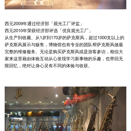
西元2009年通过经济部「观光工厂评监」
西元2010年荣获经济部评选「优良观光工厂」
从生产到收藏、从1岁到170岁的萨克斯风，超过1000支以上的
萨克斯风展示与贩售，博物馆也有专业的团队帮萨克斯风做最
完整的维修服务。无论是购买萨克斯风或是游客参访，相信大
家来这里藉由体验互动从心发现学习新事物的乐趣，也带回无
限回忆，绝对让身心灵有不同的体验与收获。