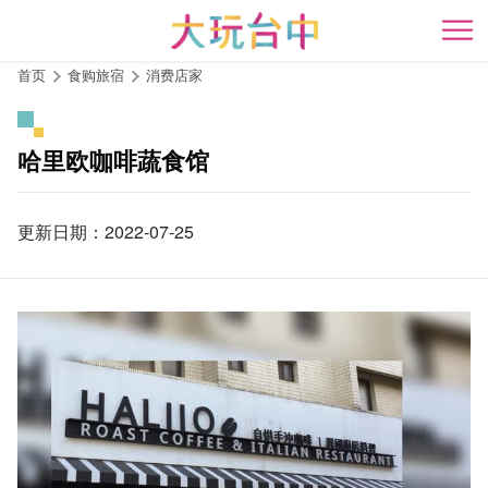
跳
到
开
主
首页
食购旅宿
消费店家
要
内
容
哈里欧咖啡蔬食馆
区
块
更新日期：2022-07-25