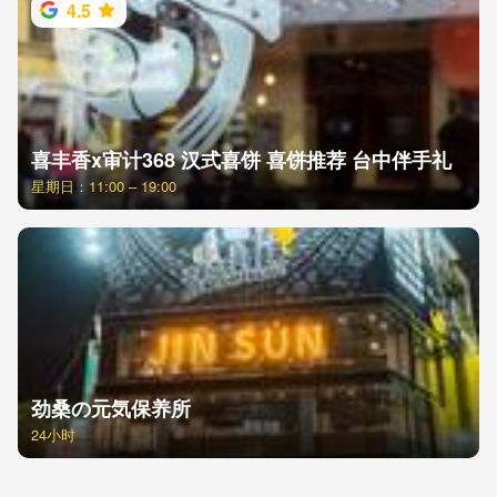
4.5
喜丰香x审计368 汉式喜饼 喜饼推荐 台中伴手礼
星期日：11:00 – 19:00
劲桑の元気保养所
24小时