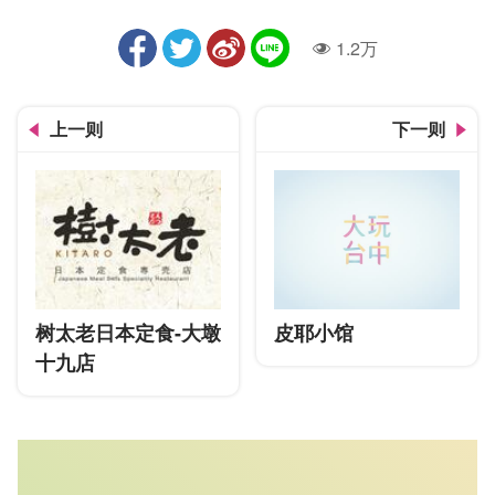
1.2万
人气
上一则
下一则
树太老日本定食-大墩
皮耶小馆
十九店