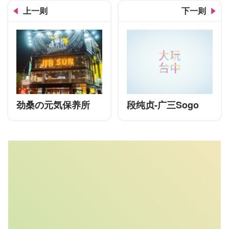
上一则
下一则
劲桑の元気保养所
段纯贞-广三Sogo