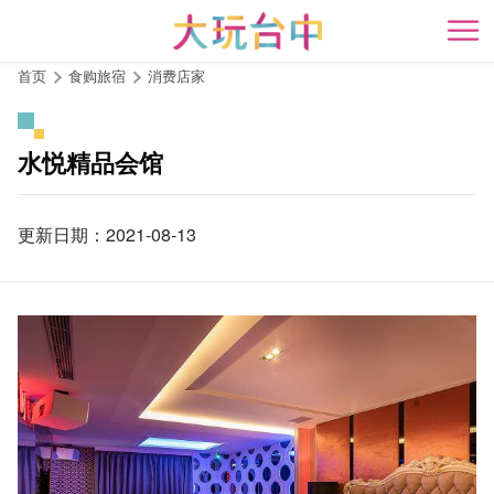
跳
到
开
主
首页
食购旅宿
消费店家
要
内
容
水悦精品会馆
区
块
更新日期：2021-08-13