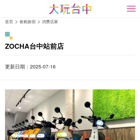
跳
到
开
主
首页
食购旅宿
消费店家
要
内
容
ZOCHA台中站前店
区
块
更新日期：2025-07-16