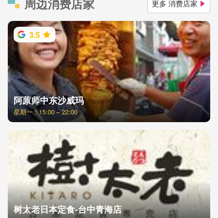
周边消费店家
更多 消费店家
3.5
阿蒝师中东沙威玛
星期一：15:00 – 22:00
树太老日本定食-台中青海店