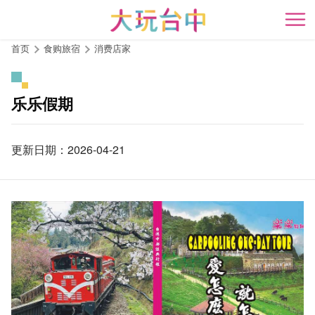
跳
到
开
主
首页
食购旅宿
消费店家
要
内
容
乐乐假期
区
块
更新日期：2026-04-21