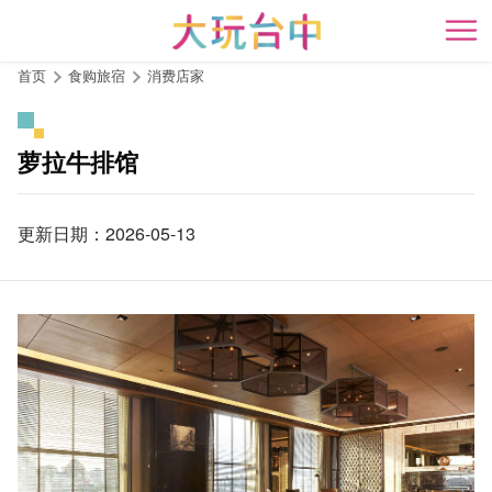
跳
到
开
主
首页
食购旅宿
消费店家
要
内
容
萝拉牛排馆
区
块
更新日期：2026-05-13