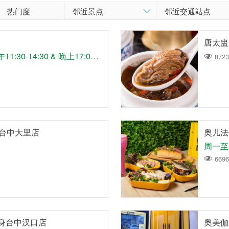
热门度
唐太盅
营业时间:周三~日 中午11:30-14:30 & 晚上17:00-21:00 周一&周二公休
8723
 台中大里店
奥儿法
周一至周
6696
健身台中汉口店
奥美伽