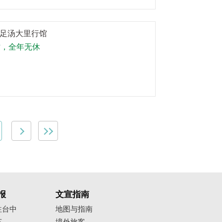
足汤大里行馆
时，全年无休
报
文宣指南
往台中
地图与指南
车
境外旅客