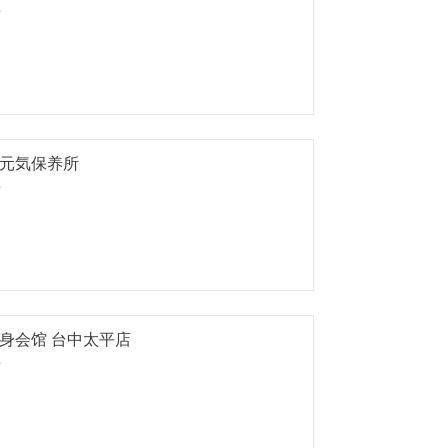
时
元気保养所
时
身会馆 台中太平店
时