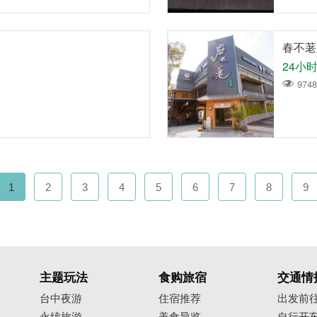
春不荖
24小
9748
1
2
3
4
5
6
7
8
9
主题玩法
食购旅宿
交通情
台中夜游
住宿推荐
出发前
永续旅游
美食导览
自行开