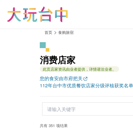
跳
到
主
要
内
:::
首页
食购旅宿
容
区
块
消费店家
此页店家资讯由业者提供，详情请洽业者。
您的食安由市府把关
112年台中市优质餐饮店家分级评核获奖名
共有 351 项结果