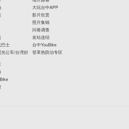
场
大玩台中APP
运
影片欣赏
照片集锦
问卷调查
运
友站连结
光巴士
台中YouBike
光公车/台湾好
登革热防治专区
车
游
ike
搜