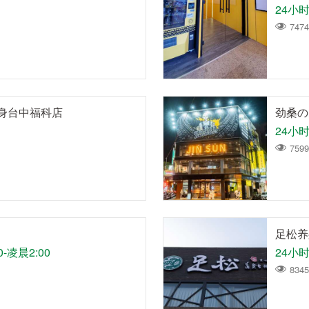
24小
7474
健身台中福科店
劲桑の
24小
7599
足松养
-凌晨2:00
24小
8345