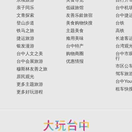
亲子同乐
低碳旅馆
台中机
文青探索
友善乐龄旅宿
台中捷
登山步道
美食购物快搜
台铁
铁马之旅
主题美食
高铁
捷运旅游
飨用美味
长途客
银发漫游
台中特产
台湾观
台中人文之美
购物商圈
台中市观
行
台中会展旅游
优惠情报
市区公
穆斯林友善之旅
驾车旅
原民观光
台中YouB
更多主题旅游
租车快
更多好玩游程