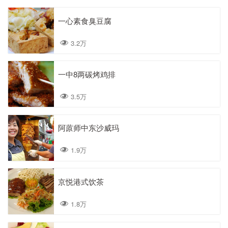
一心素食臭豆腐
3.2万
一中8两碳烤鸡排
3.5万
阿蒝师中东沙威玛
1.9万
京悦港式饮茶
1.8万