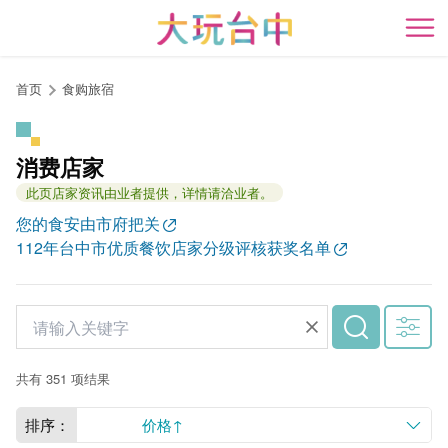
跳
到
开
主
要
首页
食购旅宿
内
容
区
消费店家
块
此页店家资讯由业者提供，详情请洽业者。
您的食安由市府把关
112年台中市优质餐饮店家分级评核获奖名单
共有 351 项结果
排序：
价格↑