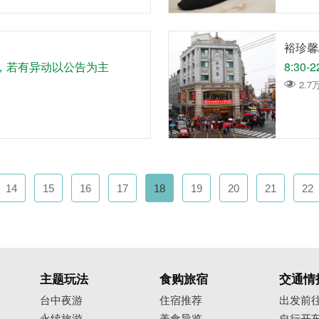
裕珍馨
年无休，若有异动以公告为主
8:30
2.7
14
15
16
17
18
19
20
21
22
主题玩法
食购旅宿
交通情
台中夜游
住宿推荐
出发前
永续旅游
美食导览
自行开