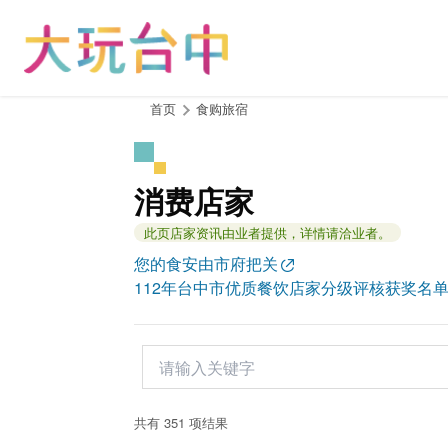
跳
到
主
要
内
:::
首页
食购旅宿
容
区
块
消费店家
此页店家资讯由业者提供，详情请洽业者。
您的食安由市府把关
112年台中市优质餐饮店家分级评核获奖名
共有 351 项结果