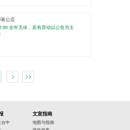
/蒋公店
-22:00 全年无休，若有异动以公告为主
万
报
文宣指南
往台中
地图与指南
车
境外旅客