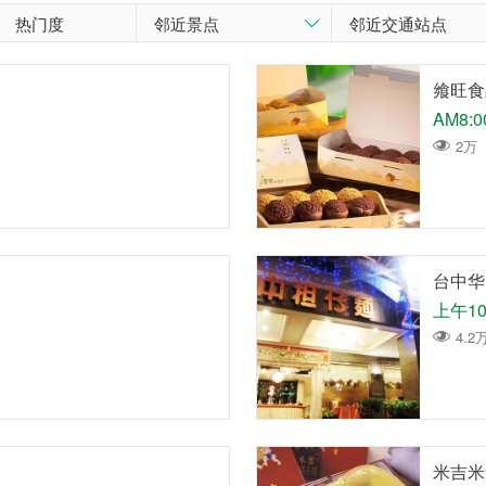
热门度
飨旺食
AM8:0
2万
台中华
上午10:
4.2
米吉米