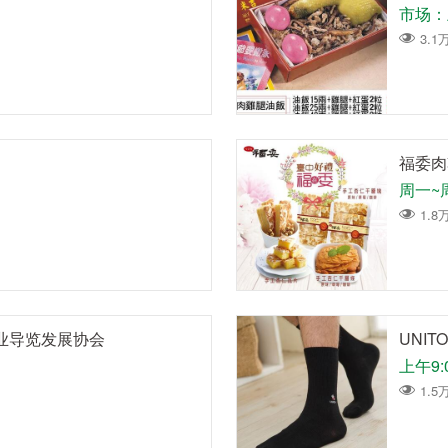
0
3.1
福委肉
周一~周五
1.8
业导览发展协会
UNI
上午9:0
1.5