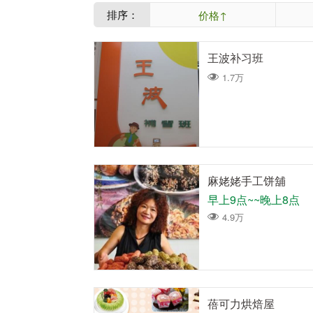
排序：
价格↑
王波补习班
1.7万
麻姥姥手工饼舖
早上9点~~晚上8点
4.9万
蓓可力烘焙屋