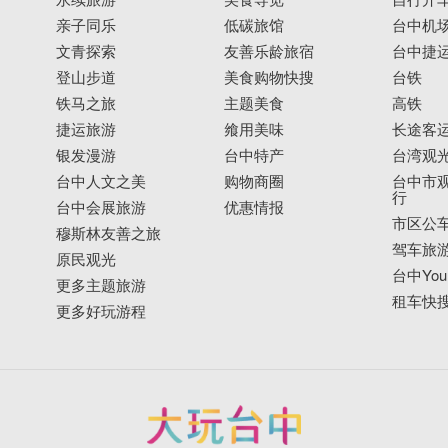
亲子同乐
低碳旅馆
台中机
文青探索
友善乐龄旅宿
台中捷
登山步道
美食购物快搜
台铁
铁马之旅
主题美食
高铁
捷运旅游
飨用美味
长途客
银发漫游
台中特产
台湾观
台中人文之美
购物商圈
台中市观
行
台中会展旅游
优惠情报
市区公
穆斯林友善之旅
驾车旅
原民观光
台中YouB
更多主题旅游
租车快
更多好玩游程