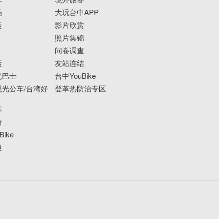
场
大玩台中APP
运
影片欣赏
照片集锦
问卷调查
运
友站连结
光巴士
台中YouBike
光公车/台湾好
登革热防治专区
车
游
ike
搜