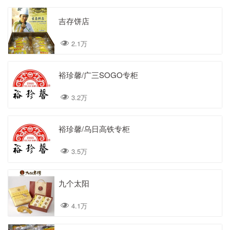
吉存饼店
2.1万
裕珍馨/广三SOGO专柜
3.2万
裕珍馨/乌日高铁专柜
3.5万
九个太阳
4.1万