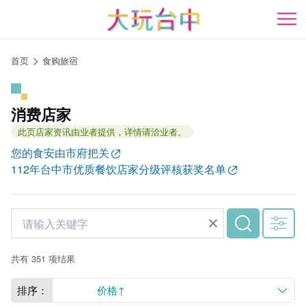
跳
到
开
主
要
首页
食购旅宿
内
容
区
消费店家
块
此页店家资讯由业者提供，详情请洽业者。
您的食安由市府把关
112年台中市优质餐饮店家分级评核获奖名单
共有 351 项结果
排序：
价格↑