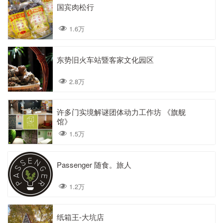
国宾肉松行
1.6万
东势旧火车站暨客家文化园区
2.8万
许多门实境解谜团体动力工作坊 《旗舰
馆》
1.5万
Passenger 随食。旅人
1.2万
纸箱王-大坑店