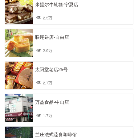
米提尔牛轧糖-宁夏店
2.5万
联翔饼店-自由店
2.9万
太阳堂老店25号
2.7万
万益食品-中山店
1.7万
兰庄法式蔬食咖啡馆