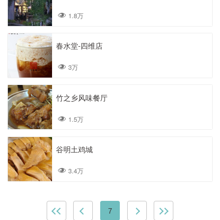
1.8万
春水堂-四维店
3万
竹之乡风味餐厅
1.5万
谷明土鸡城
3.4万
7