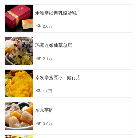
禾雅堂经典乳酪蛋糕
2.6万
玛露连嫩仙草总店
2.1万
幸发亭蜜豆冰 - 健行店
1.8万
东东芋圆
3.9万