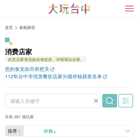
跳
到
开
主
要
首页
食购旅宿
内
容
区
消费店家
块
此页店家资讯由业者提供，详情请洽业者。
您的食安由市府把关
112年台中市优质餐饮店家分级评核获奖名单
共有 351 项结果
排序：
价格↓