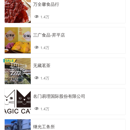
万全馨食品行
1.4万
三广食品-昇平店
1.4万
SALE
无藏茗茶
1.4万
名门易理国际股份有限公司
1.4万
继光工务所