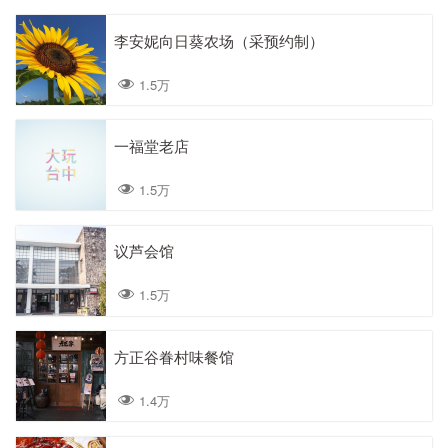
李安妮向日葵农场（采预约制）
1.5万
一福堂老店
1.5万
议芦会馆
1.5万
方正谷眷村味餐馆
1.4万