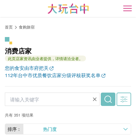
跳
到
开
主
要
首页
食购旅宿
内
容
区
消费店家
块
此页店家资讯由业者提供，详情请洽业者。
您的食安由市府把关
112年台中市优质餐饮店家分级评核获奖名单
共有 351 项结果
排序：
热门度