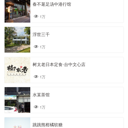
春不荖足汤中港行馆
1万
浮世三千
1万
树太老日本定食-台中文心店
1万
水某茶馆
1万
跳跳熊柑橘软糖