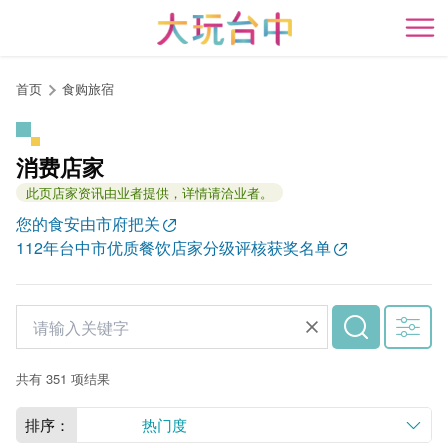
跳
到
开
主
要
首页
食购旅宿
内
容
区
消费店家
块
此页店家资讯由业者提供，详情请洽业者。
您的食安由市府把关
112年台中市优质餐饮店家分级评核获奖名单
共有 351 项结果
排序：
热门度