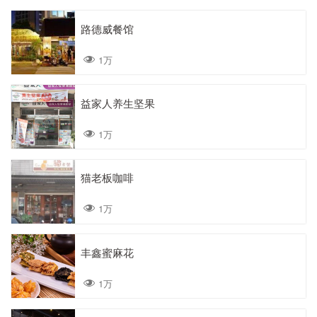
路德威餐馆
1万
益家人养生坚果
1万
猫老板咖啡
1万
丰鑫蜜麻花
1万