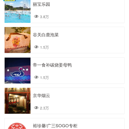
丽宝乐园
3.8万
谷关白鹿泡菜
1.5万
帝一食补碳烧姜母鸭
1.5万
京华烟云
2.3万
裕珍馨/广三SOGO专柜