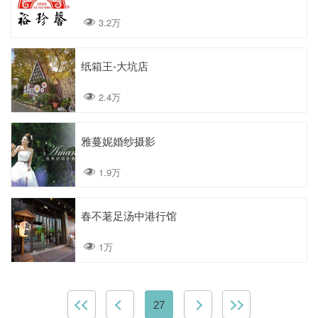
3.2万
纸箱王-大坑店
2.4万
雅蔓妮婚纱摄影
1.9万
春不荖足汤中港行馆
1万
27