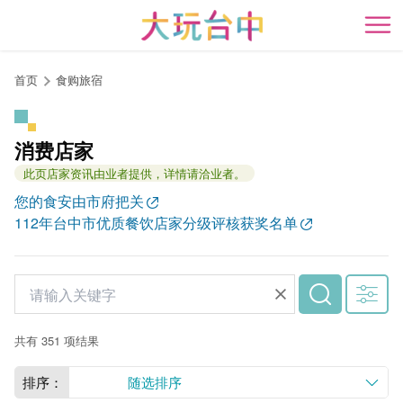
跳
到
开
主
要
首页
食购旅宿
内
容
区
消费店家
块
此页店家资讯由业者提供，详情请洽业者。
您的食安由市府把关
112年台中市优质餐饮店家分级评核获奖名单
共有 351 项结果
排序：
随选排序