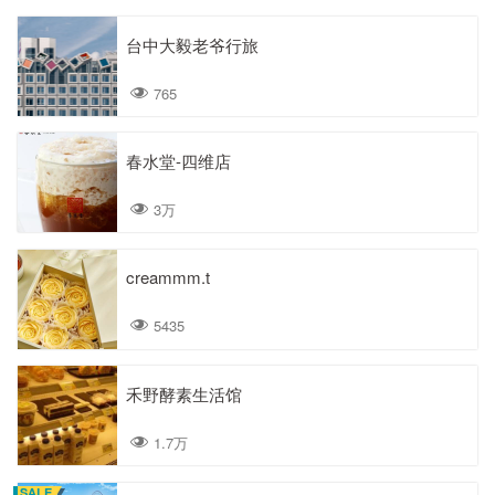
台中大毅老爷行旅
765
春水堂-四维店
3万
creammm.t
5435
禾野酵素生活馆
1.7万
SALE