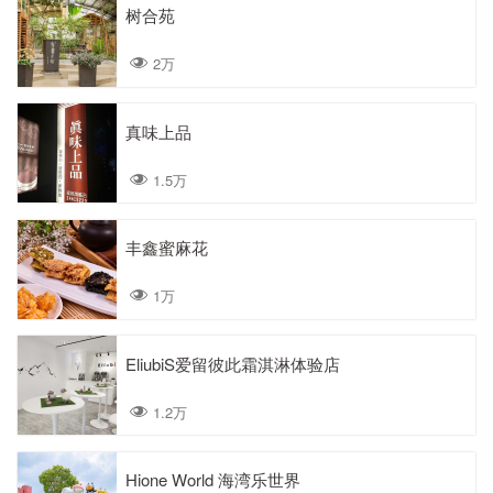
树合苑
2万
真味上品
1.5万
丰鑫蜜麻花
1万
EliubiS爱留彼此霜淇淋体验店
1.2万
Hione World 海湾乐世界