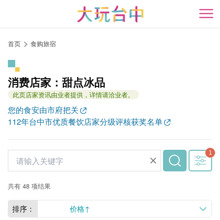
跳
到
开
主
要
首页
食购旅宿
内
容
区
消费店家：甜点冰品
块
此页店家资讯由业者提供，详情请洽业者。
您的食安由市府把关
112年台中市优质餐饮店家分级评核获奖名单
共有 48 项结果
排序：
价格↑