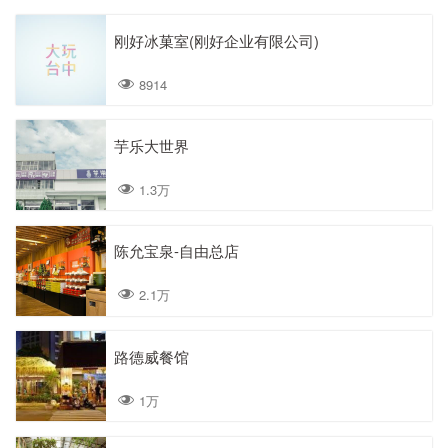
刚好冰菓室(刚好企业有限公司)
8914
芋乐大世界
1.3万
陈允宝泉-自由总店
2.1万
路德威餐馆
1万