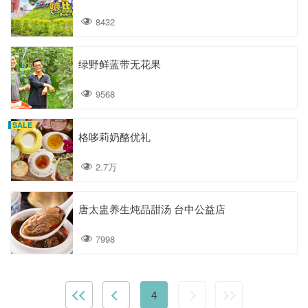
8432
绿野鲜蓝带无花果
9568
SALE
格哆莉奶酪优礼
2.7万
唐太盅养生炖品甜汤 台中公益店
7998
4