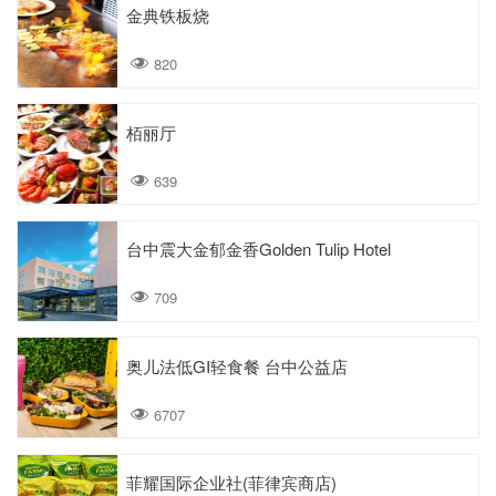
金典铁板烧
820
栢丽厅
639
台中震大金郁金香Golden Tulip Hotel
709
奥儿法低GI轻食餐 台中公益店
6707
菲耀国际企业社(菲律宾商店)