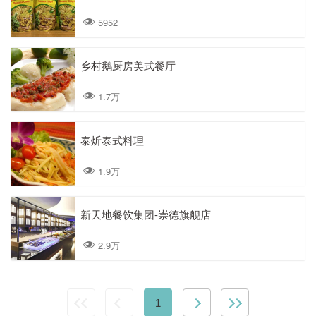
5952
乡村鹅厨房美式餐厅
1.7万
泰炘泰式料理
1.9万
新天地餐饮集团-崇德旗舰店
2.9万
1