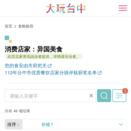
跳
到
开
主
要
首页
食购旅宿
内
容
区
消费店家：异国美食
块
此页店家资讯由业者提供，详情请洽业者。
您的食安由市府把关
112年台中市优质餐饮店家分级评核获奖名单
共有 46 项结果
排序：
价格↑