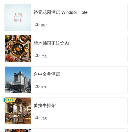
裕元花园酒店 Windsor Hotel
967
醴本韩国正统烧肉
752
台中金典酒店
976
SALE
萝拉牛排馆
750