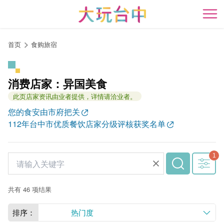
跳
到
开
主
要
首页
食购旅宿
内
容
区
消费店家：异国美食
块
此页店家资讯由业者提供，详情请洽业者。
您的食安由市府把关
112年台中市优质餐饮店家分级评核获奖名单
共有 46 项结果
排序：
热门度