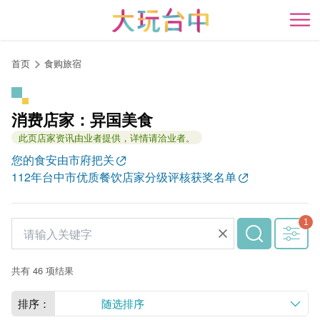
跳
到
开
主
要
首页
食购旅宿
内
容
区
消费店家：异国美食
块
此页店家资讯由业者提供，详情请洽业者。
您的食安由市府把关
112年台中市优质餐饮店家分级评核获奖名单
共有 46 项结果
排序：
随选排序