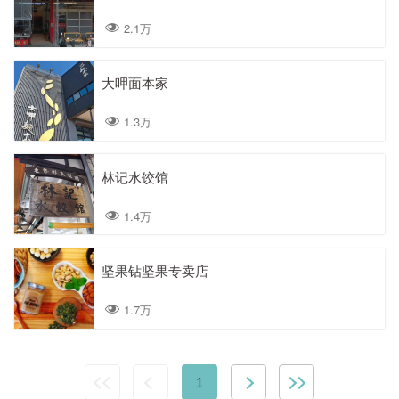
2.1万
大呷面本家
1.3万
林记水饺馆
1.4万
坚果钻坚果专卖店
1.7万
1