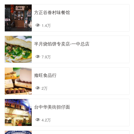
方正谷眷村味餐馆
1.4万
半月烧馅饼专卖店-一中总店
7.9万
飨旺食品行
2万
台中华美街担仔面
4.2万