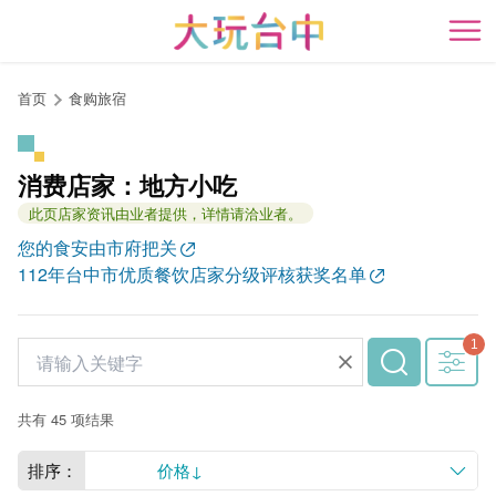
跳
到
开
主
要
首页
食购旅宿
内
容
区
消费店家：地方小吃
块
此页店家资讯由业者提供，详情请洽业者。
您的食安由市府把关
112年台中市优质餐饮店家分级评核获奖名单
共有 45 项结果
排序：
价格↓