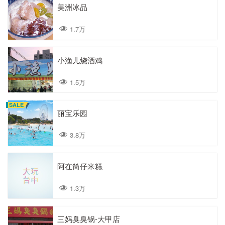
美洲冰品
1.7万
小渔儿烧酒鸡
1.5万
SALE
丽宝乐园
3.8万
阿在筒仔米糕
1.3万
三妈臭臭锅-大甲店