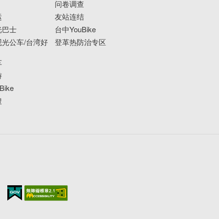
问卷调查
运
友站连结
光巴士
台中YouBike
光公车/台湾好
登革热防治专区
车
游
ike
搜