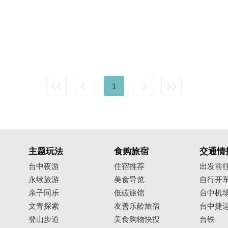
1
主题玩法
食购旅宿
交通情
台中夜游
住宿推荐
出发前
永续旅游
美食导览
自行开
亲子同乐
低碳旅馆
台中机
文青探索
友善乐龄旅宿
台中捷
登山步道
美食购物快搜
台铁