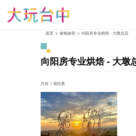
跳
到
主
要
内
:::
首页
食购旅宿
向阳房专业烘焙 - 大墩总店
容
区
块
向阳房专业烘焙 - 大墩
共有 1 项结果