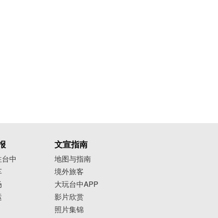
报
文宣指南
往台中
地图与指南
车
境外旅客
场
大玩台中APP
运
影片欣赏
照片集锦