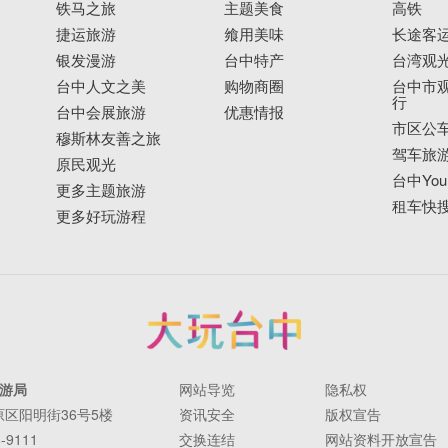
铁马之旅
主题美食
高铁
捷运旅游
飨用美味
长途客
银发漫游
台中特产
台湾观
台中人文之美
购物商圈
台中市观
行
台中会展旅游
优惠情报
市区公
穆斯林友善之旅
驾车旅
原民观光
台中YouB
更多主题旅游
租车快
更多好玩游程
游局
网站导览
隐私权
丰原区阳明街36号5楼
资讯安全
版权宣告
-9111
交换连结
网站资料开放宣告