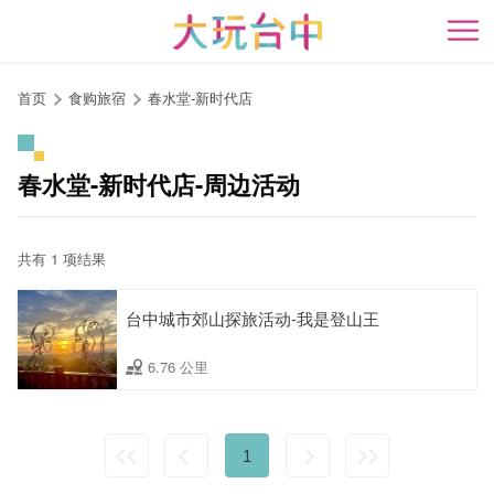
跳
到
开
主
要
首页
食购旅宿
春水堂-新时代店
内
容
区
春水堂-新时代店-周边活动
块
共有 1 项结果
台中城市郊山探旅活动-我是登山王
6.76 公里
1