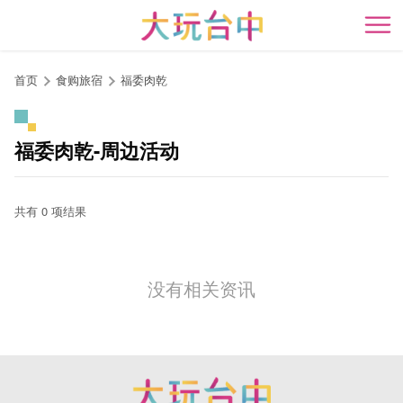
跳
到
开
主
要
首页
食购旅宿
福委肉乾
内
容
区
福委肉乾-周边活动
块
共有 0 项结果
没有相关资讯