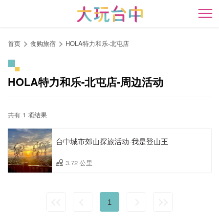
跳
到
开
主
要
首页
食购旅宿
HOLA特力和乐-北屯店
内
容
区
HOLA特力和乐-北屯店-周边活动
块
共有 1 项结果
台中城市郊山探旅活动-我是登山王
3.72 公里
1