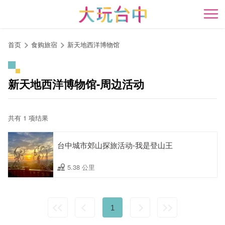
跳
到
开
主
要
首页
食购旅宿
新天地西洋博物馆
内
容
区
新天地西洋博物馆-周边活动
块
共有 1 项结果
台中城市郊山探旅活动-我是登山王
5.38 公里
1