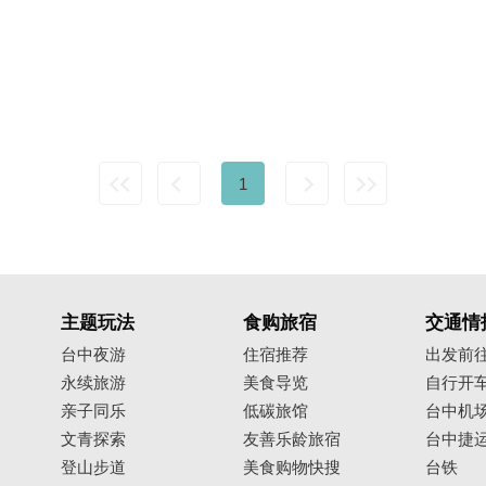
1
主题玩法
食购旅宿
交通情
台中夜游
住宿推荐
出发前
永续旅游
美食导览
自行开
亲子同乐
低碳旅馆
台中机
文青探索
友善乐龄旅宿
台中捷
登山步道
美食购物快搜
台铁