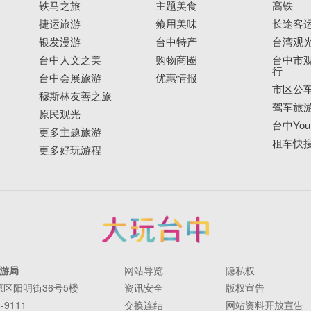
铁马之旅
主题美食
高铁
捷运旅游
飨用美味
长途客
银发漫游
台中特产
台湾观
台中人文之美
购物商圈
台中市观
行
台中会展旅游
优惠情报
市区公
穆斯林友善之旅
驾车旅
原民观光
台中YouB
更多主题旅游
租车快
更多好玩游程
游局
网站导览
隐私权
丰原区阳明街36号5楼
资讯安全
版权宣告
-9111
交换连结
网站资料开放宣告