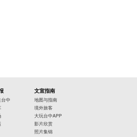
报
文宣指南
往台中
地图与指南
车
境外旅客
场
大玩台中APP
运
影片欣赏
照片集锦