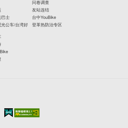
问卷调查
运
友站连结
光巴士
台中YouBike
光公车/台湾好
登革热防治专区
车
游
ike
搜