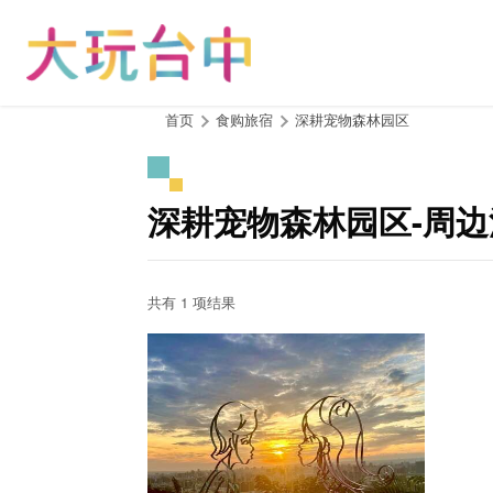
跳
到
主
要
内
:::
首页
食购旅宿
深耕宠物森林园区
容
区
块
深耕宠物森林园区-周边
共有 1 项结果