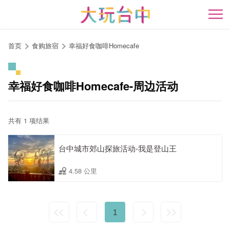
跳
到
开
主
要
首页
食购旅宿
幸福好食咖啡Homecafe
内
容
区
幸福好食咖啡Homecafe-周边活动
块
共有 1 项结果
台中城市郊山探旅活动-我是登山王
4.58 公里
1