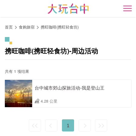
跳
到
开
主
要
首页
食购旅宿
携旺咖啡(携旺轻食坊)
内
容
区
携旺咖啡(携旺轻食坊)-周边活动
块
共有 1 项结果
台中城市郊山探旅活动-我是登山王
4.28 公里
1