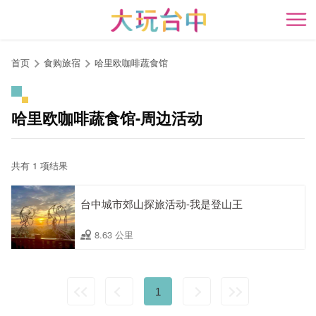
跳
到
开
主
要
首页
食购旅宿
哈里欧咖啡蔬食馆
内
容
区
哈里欧咖啡蔬食馆-周边活动
块
共有 1 项结果
台中城市郊山探旅活动-我是登山王
8.63 公里
1