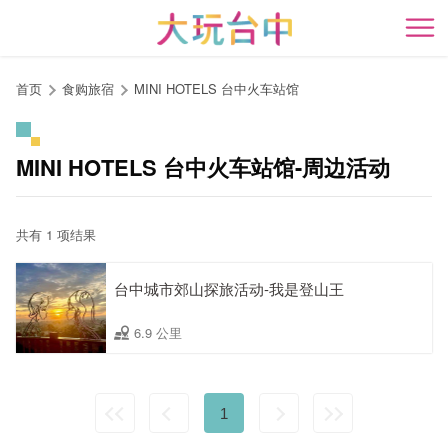
跳
到
开
主
要
首页
食购旅宿
MINI HOTELS 台中火车站馆
内
容
区
MINI HOTELS 台中火车站馆-周边活动
块
共有 1 项结果
台中城市郊山探旅活动-我是登山王
6.9 公里
1