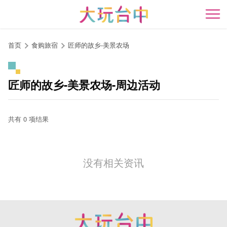
跳
到
开
主
要
首页
食购旅宿
匠师的故乡-美景农场
内
容
区
匠师的故乡-美景农场-周边活动
块
共有 0 项结果
没有相关资讯