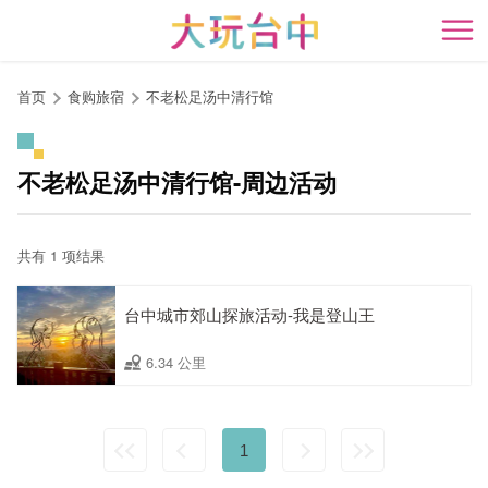
跳
到
开
主
要
首页
食购旅宿
不老松足汤中清行馆
内
容
区
不老松足汤中清行馆-周边活动
块
共有 1 项结果
台中城市郊山探旅活动-我是登山王
6.34 公里
1