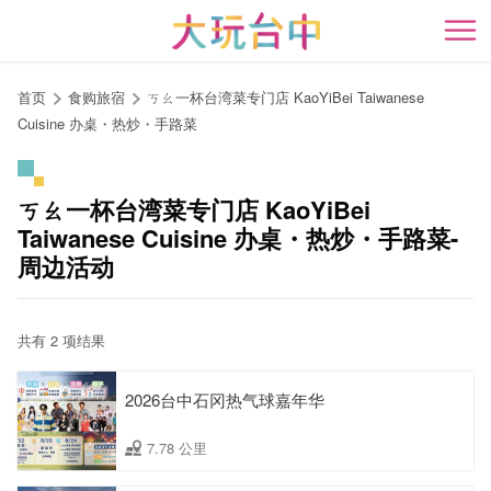
跳
到
开
主
要
首页
食购旅宿
ㄎㄠ一杯台湾菜专门店 KaoYiBei Taiwanese
内
Cuisine 办桌・热炒・手路菜
容
区
块
ㄎㄠ一杯台湾菜专门店 KaoYiBei
Taiwanese Cuisine 办桌・热炒・手路菜-
周边活动
共有 2 项结果
2026台中石冈热气球嘉年华
7.78 公里