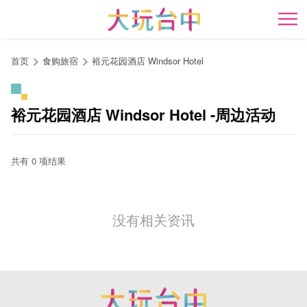
跳
到
开
主
要
首页
食购旅宿
裕元花园酒店 Windsor Hotel
内
容
区
裕元花园酒店 Windsor Hotel -周边活动
块
共有 0 项结果
没有相关资讯