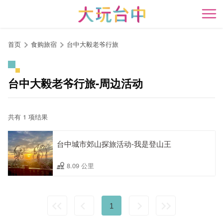
跳
到
开
主
要
首页
食购旅宿
台中大毅老爷行旅
内
容
区
台中大毅老爷行旅-周边活动
块
共有 1 项结果
台中城市郊山探旅活动-我是登山王
8.09 公里
1