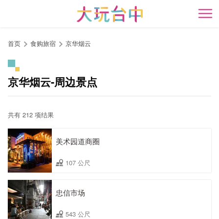
跳
到
开
主
要
首页
食购旅宿
京华烟云
内
容
区
京华烟云-周边景点
块
共有 212 项结果
美术园道商圈
107 公尺
忠信市场
543 公尺