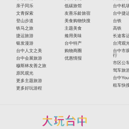
亲子同乐
低碳旅馆
台中机
文青探索
友善乐龄旅宿
台中捷
登山步道
美食购物快搜
台铁
铁马之旅
主题美食
高铁
捷运旅游
飨用美味
长途客
银发漫游
台中特产
台湾观
台中人文之美
购物商圈
台中市观
行
台中会展旅游
优惠情报
市区公
穆斯林友善之旅
驾车旅
原民观光
台中YouB
更多主题旅游
租车快
更多好玩游程