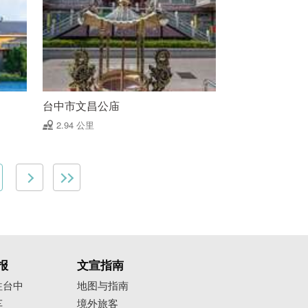
台中市文昌公庙
2.94 公里
报
文宣指南
往台中
地图与指南
车
境外旅客