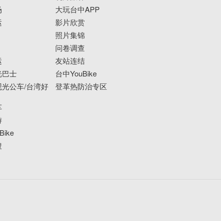
场
大玩台中APP
运
影片欣赏
照片集锦
问卷调查
运
友站连结
光巴士
台中YouBike
光公车/台湾好
登革热防治专区
车
游
ike
搜