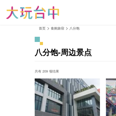
跳
到
主
要
内
:::
首页
食购旅宿
八分饱
容
区
块
八分饱-周边景点
共有 209 项结果