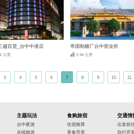
三越百货_台中中港店
帝国制糖厂台中营业所
92 公里
2.94 公里
3
4
5
6
7
8
9
10
11
主题玩法
食购旅宿
交通情
台中夜游
住宿推荐
出发前
永续旅游
美食导览
自行开