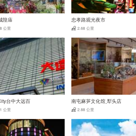
城隍庙
忠孝路观光夜市
68 公里
2.68 公里
 City台中大远百
南屯麻芛文化馆ˍ犁头店
81 公里
2.88 公里