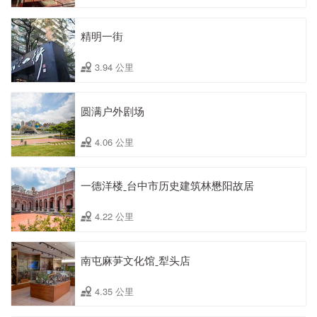
精明一街
3.94 公里
圆满户外剧场
4.06 公里
一德洋楼ˍ台中市历史建筑林懋阳故居
4.22 公里
南屯麻芛文化馆ˍ犁头店
4.35 公里