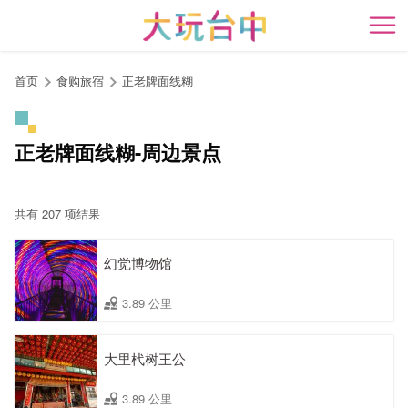
跳
到
开
主
要
首页
食购旅宿
正老牌面线糊
内
容
区
正老牌面线糊-周边景点
块
共有 207 项结果
幻觉博物馆
3.89 公里
大里杙树王公
3.89 公里