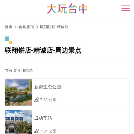
跳
到
开
主
要
首页
食购旅宿
联翔饼店-精诚店
内
容
区
联翔饼店-精诚店-周边景点
块
共有 214 项结果
新都生态公园
7.82 公里
成功车站
7.84 公里