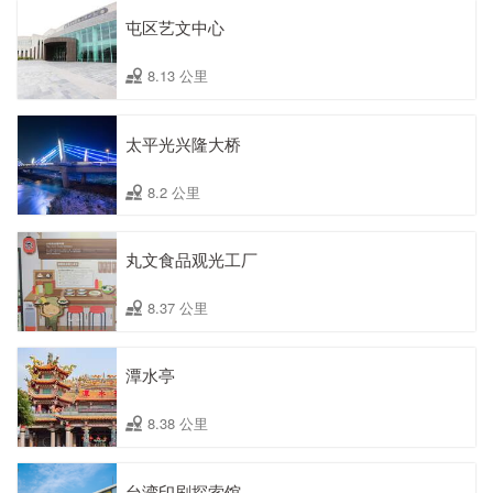
屯区艺文中心
8.13 公里
太平光兴隆大桥
8.2 公里
丸文食品观光工厂
8.37 公里
潭水亭
8.38 公里
台湾印刷探索馆