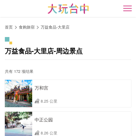
跳
到
开
主
要
首页
食购旅宿
万益食品-大里店
内
容
区
万益食品-大里店-周边景点
块
共有 172 项结果
万和宫
8.25 公里
中正公园
8.26 公里