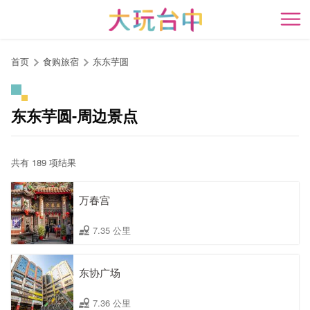
跳
到
开
主
要
首页
食购旅宿
东东芋圆
内
容
区
东东芋圆-周边景点
块
共有 189 项结果
万春宫
7.35 公里
东协广场
7.36 公里