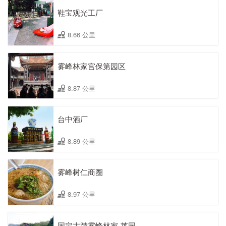
鞋宝观光工厂
8.66 公里
雾峰林家宫保第园区
8.87 公里
台中酒厂
8.89 公里
雾峰树仁商圈
8.97 公里
国定古蹟雾峰林家ˍ莱园