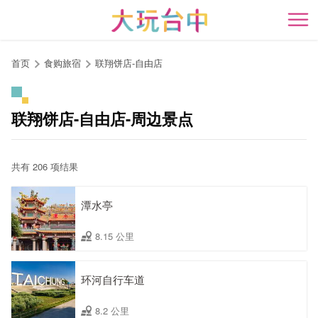
跳
到
开
主
要
首页
食购旅宿
联翔饼店-自由店
内
容
区
联翔饼店-自由店-周边景点
块
共有 206 项结果
潭水亭
8.15 公里
环河自行车道
8.2 公里