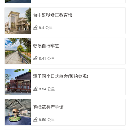
台中监狱矫正教育馆
8.4 公里
乾溪自行车道
8.41 公里
潭子国小日式校舍(预约参观)
8.54 公里
雾峰菇类产学馆
8.59 公里