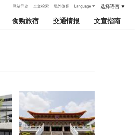
:::
选择语言
▼
网站导览
全文检索
境外旅客
Language
食购旅宿
交通情报
文宣指南