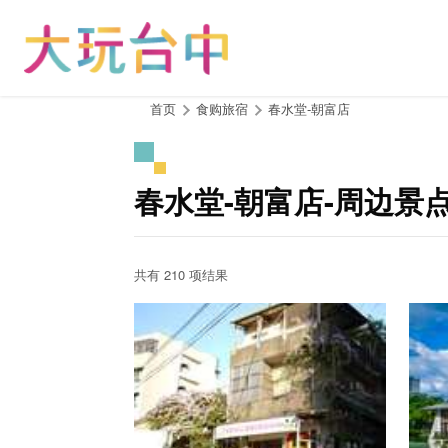
跳
到
主
要
内
:::
首页
食购旅宿
春水堂-朝富店
容
区
块
春水堂-朝富店-周边景
共有 210 项结果