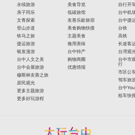
永续旅游
美食导览
自行开
亲子同乐
低碳旅馆
台中机
文青探索
友善乐龄旅宿
台中捷
登山步道
美食购物快搜
台铁
铁马之旅
主题美食
高铁
捷运旅游
飨用美味
长途客
银发漫游
台中特产
台湾观
台中人文之美
购物商圈
台中市观
行
台中会展旅游
优惠情报
市区公
穆斯林友善之旅
驾车旅
原民观光
台中YouB
更多主题旅游
租车快
更多好玩游程