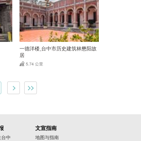
一德洋楼ˍ台中市历史建筑林懋阳故
居
5.74 公里
报
文宣指南
往台中
地图与指南