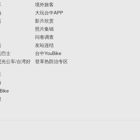
车
境外旅客
场
大玩台中APP
运
影片欣赏
照片集锦
问卷调查
运
友站连结
光巴士
台中YouBike
光公车/台湾好
登革热防治专区
车
游
ike
搜