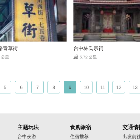
路青草街
台中林氏宗祠
7 公里
5.72 公里
5
6
7
8
9
10
11
12
13
主题玩法
食购旅宿
交通情
台中夜游
住宿推荐
出发前