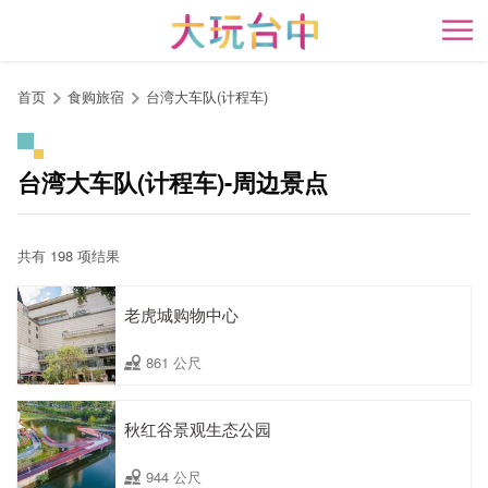
跳
到
开
主
要
首页
食购旅宿
台湾大车队(计程车)
内
容
区
台湾大车队(计程车)-周边景点
块
共有 198 项结果
老虎城购物中心
861 公尺
秋红谷景观生态公园
944 公尺