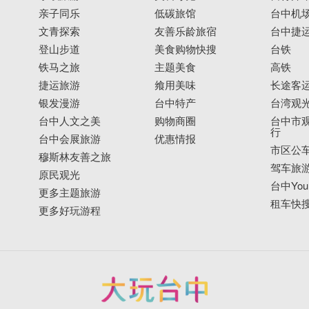
亲子同乐
低碳旅馆
台中机
文青探索
友善乐龄旅宿
台中捷
登山步道
美食购物快搜
台铁
铁马之旅
主题美食
高铁
捷运旅游
飨用美味
长途客
银发漫游
台中特产
台湾观
台中人文之美
购物商圈
台中市观
行
台中会展旅游
优惠情报
市区公
穆斯林友善之旅
驾车旅
原民观光
台中YouB
更多主题旅游
租车快
更多好玩游程