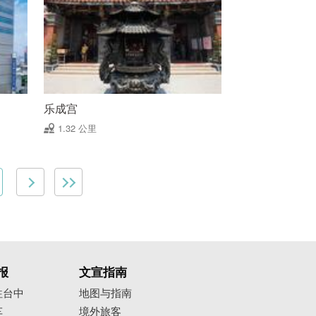
乐成宫
1.32 公里
报
文宣指南
往台中
地图与指南
车
境外旅客