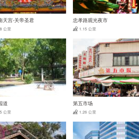
南天宫-关帝圣君
忠孝路观光夜市
08 公里
1.15 公里
园道
第五市场
25 公里
1.26 公里