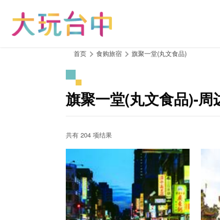
跳
到
主
要
内
:::
首页
食购旅宿
旗聚一堂(丸文食品)
容
区
块
旗聚一堂(丸文食品)-周
共有 204 项结果