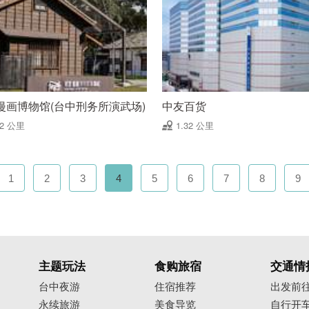
漫画博物馆(台中刑务所演武场)
中友百货
32 公里
1.32 公里
1
2
3
4
5
6
7
8
9
主题玩法
食购旅宿
交通情
台中夜游
住宿推荐
出发前
永续旅游
美食导览
自行开