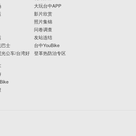
场
大玩台中APP
运
影片欣赏
照片集锦
问卷调查
运
友站连结
光巴士
台中YouBike
光公车/台湾好
登革热防治专区
车
游
ike
搜